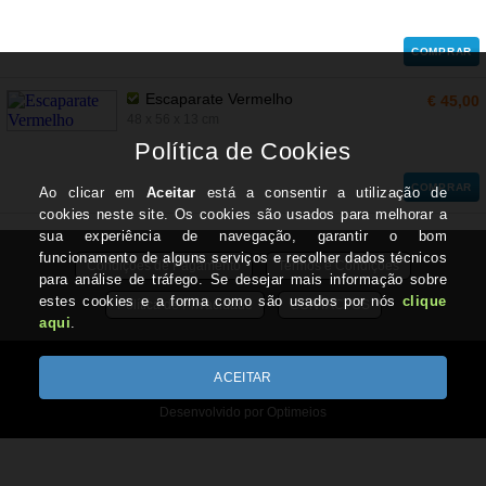
COMPRAR
Escaparate Vermelho
€ 45,00
48 x 56 x 13 cm
COMPRAR
Condições de Pagamento
Termos e Condições
Política de Privacidade
CONTACTOS
Todos os valores incluem IVA à taxa em vigor
Copyright © TRABALHARTES.pt 2026
Desenvolvido por Optimeios