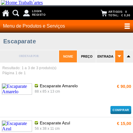
LOGIN
ARTIGOS:
0
REGISTO
TOTAL:
€ 0,00
Menu de Produtos e Serviços
Escaparate
ORDENAR POR:
NOME
PREÇO
ENTRADA
Resultado: 1 a
3
de 3 produto(s)
Página 1 de 1
Escaparate Amarelo
€ 90,00
88 x 85 x 13 cm
COMPRAR
Escaparate Azul
€ 15,00
56 x 38 x 11 cm