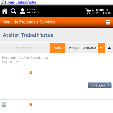
LOGIN
ARTIGOS:
0
REGISTO
TOTAL:
€ 0,00
Menu de Produtos e Serviços
Atelier Trabalh'artes
ORDENAR POR:
NOME
PREÇO
ENTRADA
Resultado: 1 a
3
de 3 produto(s)
Página 1 de 1