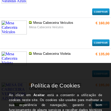
COMPRAR
Mesa Cabeceira Veículos
€ 160,00
Mesa Cabeceira Veículos
COMPRAR
Mesa Cabeceira Violeta
€ 135,00
COMPRAR
MESA DE CABECEIRA VERDE
€ 195,00
COM AZULEJOS
mesa em mogno pintada de verde com
imagem de azulejos no tampo e frente de
gaveta, puxador em tons de estanho
NOVO
COMPRAR
48x36x62