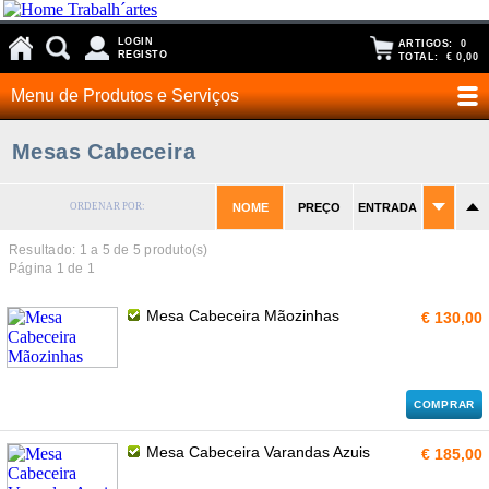
LOGIN
ARTIGOS:
0
REGISTO
TOTAL:
€ 0,00
Menu de Produtos e Serviços
Mesas Cabeceira
ORDENAR POR:
NOME
PREÇO
ENTRADA
Resultado: 1 a
5
de 5 produto(s)
Página 1 de 1
Mesa Cabeceira Mãozinhas
€ 130,00
COMPRAR
Mesa Cabeceira Varandas Azuis
€ 185,00