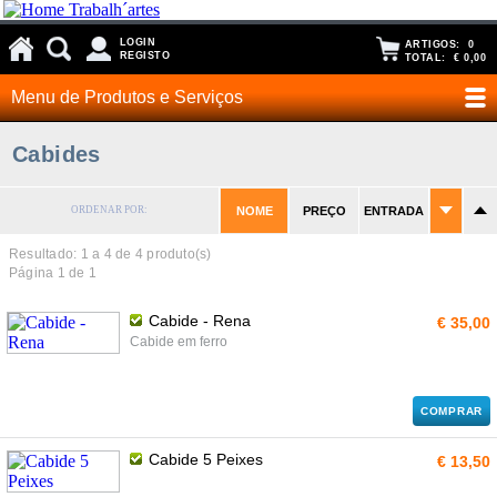
LOGIN
ARTIGOS:
0
REGISTO
TOTAL:
€ 0,00
Menu de Produtos e Serviços
Cabides
ORDENAR POR:
NOME
PREÇO
ENTRADA
Resultado: 1 a
4
de 4 produto(s)
Página 1 de 1
Cabide - Rena
€ 35,00
Cabide em ferro
COMPRAR
Cabide 5 Peixes
€ 13,50