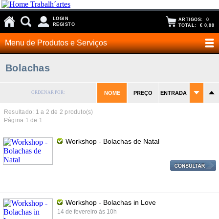
LOGIN
ARTIGOS:
0
REGISTO
TOTAL:
€ 0,00
Menu de Produtos e Serviços
Bolachas
ORDENAR POR:
NOME
PREÇO
ENTRADA
Resultado: 1 a
2
de 2 produto(s)
Página 1 de 1
Workshop - Bolachas de Natal
Workshop - Bolachas in Love
14 de fevereiro ás 10h