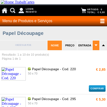
LOGIN
ARTIGOS:
0
REGISTO
TOTAL:
€ 0,00
Menu de Produtos e Serviços
Papel Découpage
ORDENAR POR:
NOME
PREÇO
ENTRADA
Resultado: 1 a
10
de 10 produto(s)
Página 1 de 1
Papel Découpage - Cod. 220
€ 2,85
50 x 70
COMPRAR
Papel Découpage - Cod. 295
€ 5,30
50 x 70