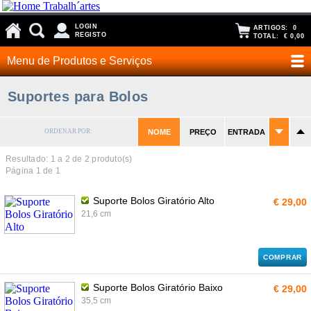
LOGIN
ARTIGOS:
0
REGISTO
TOTAL:
€ 0,00
Menu de Produtos e Serviços
Suportes para Bolos
ORDENAR POR:
NOME
PREÇO
ENTRADA
Resultado: 1 a
2
de 2 produto(s)
Página 1 de 1
Suporte Bolos Giratório Alto
€ 29,00
21,6 cm
COMPRAR
Suporte Bolos Giratório Baixo
€ 29,00
35,5 cm