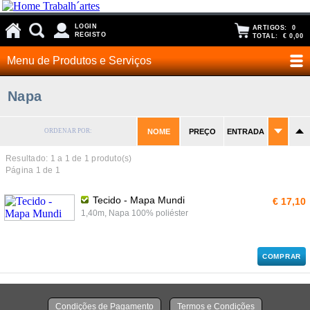
LOGIN
ARTIGOS:
0
REGISTO
TOTAL:
€ 0,00
Menu de Produtos e Serviços
Napa
ORDENAR POR:
NOME
PREÇO
ENTRADA
Resultado: 1 a
1
de 1 produto(s)
Página 1 de 1
Tecido - Mapa Mundi
€ 17,10
1,40m, Napa 100% poliéster
COMPRAR
Condições de Pagamento
Termos e Condições