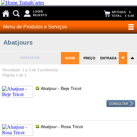
LOGIN
ARTIGOS:
0
REGISTO
TOTAL:
€ 0,00
Menu de Produtos e Serviços
Abatjours
ORDENAR POR:
NOME
PREÇO
ENTRADA
Resultado: 1 a
3
de 3 produto(s)
Página 1 de 1
Abatjour - Beje Tricot
Abatjour - Rosa Tricot