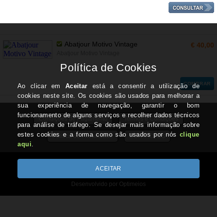
Abatjour Motivo Vintage
€ 40,00
Abatjour Motivo Vintage
COMPRAR
Condições de Pagamento
Termos e Condições
Política de Privacidade
CONTACTOS
Todos os valores incluem IVA à taxa em vigor
Copyright © TRABALHARTES.pt 2026
Desenvolvido por Optimeios