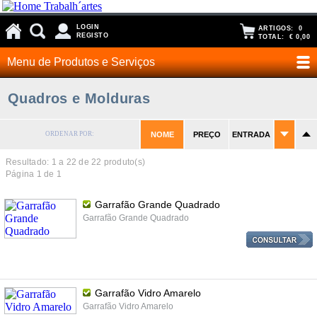
LOGIN
ARTIGOS:
0
REGISTO
TOTAL:
€ 0,00
Menu de Produtos e Serviços
Quadros e Molduras
ORDENAR POR:
NOME
PREÇO
ENTRADA
Resultado: 1 a
22
de 22 produto(s)
Página 1 de 1
Garrafão Grande Quadrado
Garrafão Grande Quadrado
Garrafão Vidro Amarelo
Garrafão Vidro Amarelo