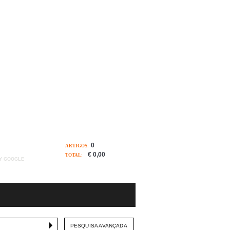
0
ARTIGOS:
€ 0,00
TOTAL:
Y GOOGLE
PESQUISA AVANÇADA