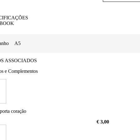
CIFICAÇÕES
EBOOK
anho
A5
OS ASSOCIADOS
os e Complementos
porta coração
€ 3,00