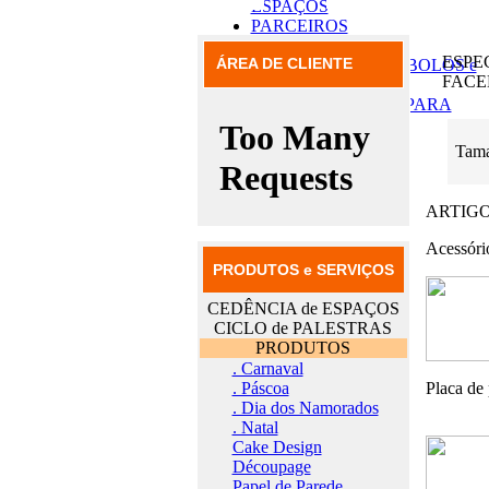
ESPAÇOS
PARCEIROS
CATÁLOGOS
ESPE
ÁREA DE CLIENTE
FORMAS para BOLOS e
FAC
BOLACHAS
MOBILIÁRIO PARA
RESTAURO
DESTAQUES
Tam
PROMOÇÕES
NOVIDADES
CONTACTOS
ARTIG
Acessóri
PRODUTOS e SERVIÇOS
CEDÊNCIA de ESPAÇOS
CICLO de PALESTRAS
PRODUTOS
. Carnaval
. Páscoa
Placa de 
. Dia dos Namorados
. Natal
Cake Design
Découpage
Papel de Parede