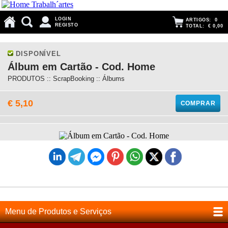
LOGIN
ARTIGOS:
0
REGISTO
TOTAL:
€ 0,00
DISPONÍVEL
Álbum em Cartão - Cod. Home
PRODUTOS :: ScrapBooking :: Álbums
€ 5,10
COMPRAR
Menu de Produtos e Serviços