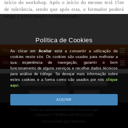
início do workshop. Após o início do mesmo terá 15m
de tolerância, sendo que após esta, o formador poderá
negar a participação ao interessado.
Menu de Produtos e Serviços
Menu de Conteúdos
Condições de Pagamento
Termos e Condições
Política de Privacidade
CONTACTOS
Todos os valores incluem IVA à taxa em vigor
Copyright © TRABALHARTES.pt 2026
Desenvolvido por Optimeios