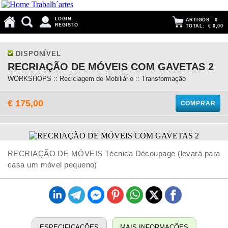
LOGIN
ARTIGOS:
0
REGISTO
TOTAL:
€ 0,00
DISPONÍVEL
RECRIAÇÃO DE MÓVEIS COM GAVETAS 2
WORKSHOPS :: Reciclagem de Mobiliário :: Transformação
€ 175,00
COMPRAR
RECRIAÇÃO DE MÓVEIS Técnica Découpage (levará para
casa um móvel pequeno)
ESPECIFICAÇÕES
MAIS INFORMAÇÕES