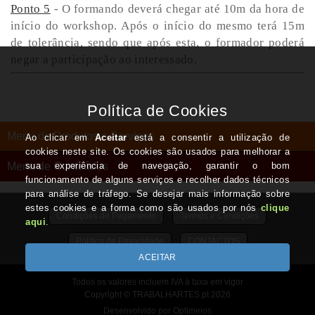
Ponto 5
- O formando deverá chegar até 10m da hora de
início do workshop. Após o início do mesmo terá 15m
de tolerância, sendo que após esta, o formador poderá
negar a participação ao interessado.
Menu de Produtos e Serviços
Menu de Conteúdos
Condições de Pagamento
Termos e Condições
Política de Privacidade
CONTACTOS
Todos os valores incluem IVA à taxa em vigor
Copyright © TRABALHARTES.pt 2026
Desenvolvido por Optimeios