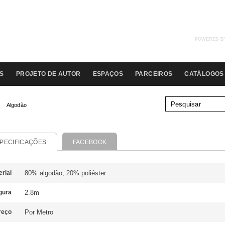
POWERED B
S
PROJETO DE AUTOR
ESPAÇOS
PARCEIROS
CATÁLOGOS
Algodão
PECIFICAÇÕES
FACEBOOK
rial
80% algodão, 20% poliéster
gura
2.8m
reço
Por Metro