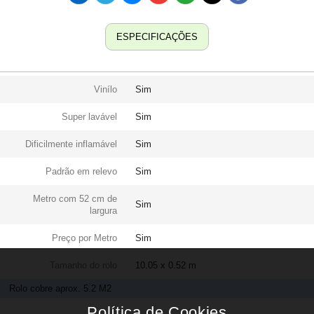
ESPECIFICAÇÕES
Vinílo
Sim
Super lavável
Sim
Dificilmente inflamável
Sim
Padrão em relevo
Sim
Metro com 52 cm de
Sim
largura
Preço por Metro
Sim
Tamanho do rolo
10.05 x 0.52 m
Rolo cobre aprox. 5.2 M2