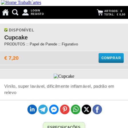
LOGIN
ARTIGOS:
0
REGISTO
TOTAL:
€ 0,00
DISPONÍVEL
Cupcake
PRODUTOS :: Papel de Parede :: Figurativo
€ 7,20
COMPRAR
Vinílo, super lavável, dificilmente inflamável, padrão em
relevo
ESPECIFICAÇÕES