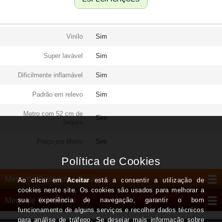
Vinílo
Sim
Super lavável
Sim
Dificilmente inflamável
Sim
Padrão em relevo
Sim
Metro com 52 cm de
Sim
largura
Preço por Metro
Sim
Menu de Produtos e Serviços
Menu de Conteúdos